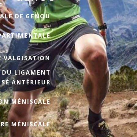
ALE DE GENOU
PARTIMENTALE
E VALGISATION
 DU LIGAMENT
ISÉ ANTÉRIEUR
ON MÉNISCALE
RE MÉNISCALE