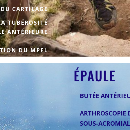
 DU CARTILAGE
LA TUBÉROSITÉ
LE ANTÉRIEURE
TION DU MPFL
ÉPAULE
BUTÉE ANTÉRIEU
ARTHROSCOPIE 
SOUS-ACROMIAL 