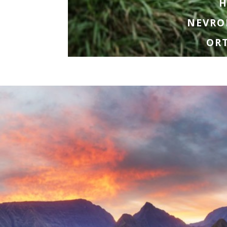
H
NEVRO
ORT