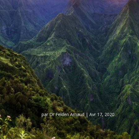
par
Dr Felden Arnaud
|
Avr 17, 2020