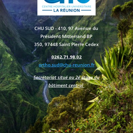
CHU SUD - 410, 97 Avenue du
Président Mitterrand BP
350,
97448 Saint Pierre Cedex
0262.71.98.02
ortho.sud@chu-reunion.fr
Secrétariat situé au 2è étage du
bâtiment central