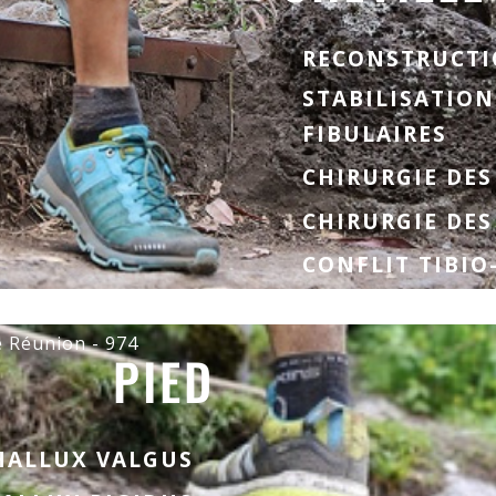
RECONSTRUCTI
STABILISATIO
FIBULAIRES
CHIRURGIE DES
CHIRURGIE DES
CONFLIT TIBIO
e Réunion - 974
PIED
HALLUX VALGUS