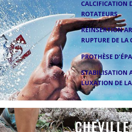
CALCIFICATION D
ROTATEURS
RÉINSERTION A
RUPTURE DE LA 
PROTHÈSE D'ÉPA
STABILISATION
LUXATION DE LA
chirurgien du sport e
CHEVILLE